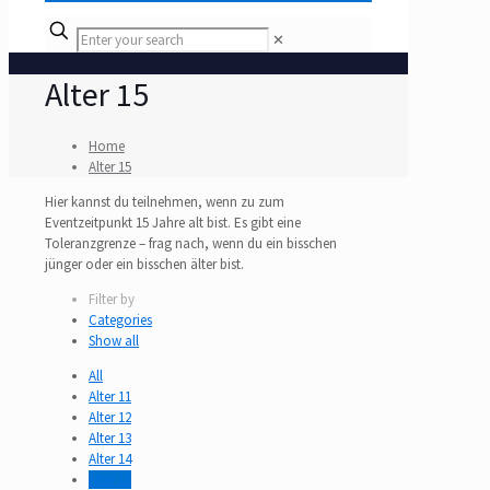
✕
Alter 15
Home
Alter 15
Hier kannst du teilnehmen, wenn zu zum
Eventzeitpunkt 15 Jahre alt bist. Es gibt eine
Toleranzgrenze – frag nach, wenn du ein bisschen
jünger oder ein bisschen älter bist.
Filter by
Categories
Show all
All
Alter 11
Alter 12
Alter 13
Alter 14
Alter 15