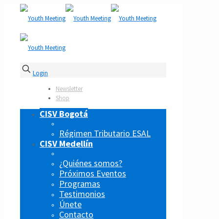
Login
Newsletter
Shop
CISV Bogotá
Régimen Tributario ESAL
CISV Medellín
¿Quiénes somos?
Próximos Eventos
Programas
Testimonios
Únete
Contacto