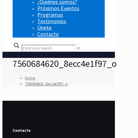
¿Quiénes somos?
Próximos Eventos
Programas
Testimonios
Únete
Contacto
✕
7560684620_8ecc4e1f97_o
Home
7560684620_8ecc4e1f97_o
Contacto