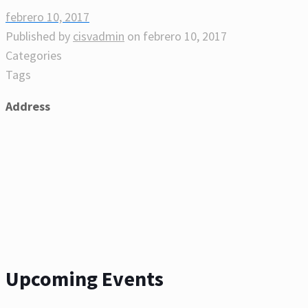
febrero 10, 2017
Published by
cisvadmin
on
febrero 10, 2017
Categories
Tags
Address
Upcoming Events