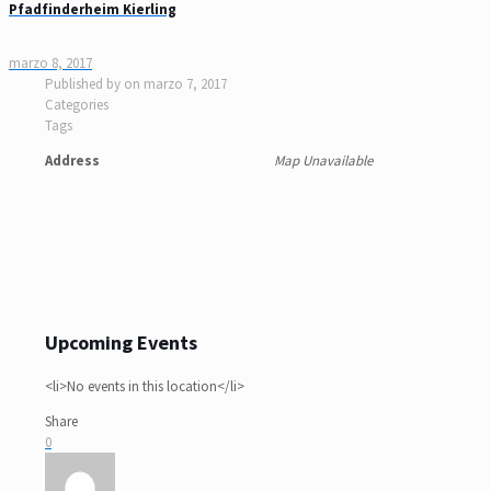
Pfadfinderheim Kierling
marzo 8, 2017
Published by
on
marzo 7, 2017
Categories
Tags
Address
Map Unavailable
Upcoming Events
<li>No events in this location</li>
Share
0