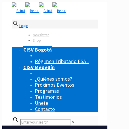
Login
Newsletter
Shop
CISV Bogotá
Régimen Tributario ESAL
CISV Medellín
¿Quiénes somos?
Próximos Eventos
Programas
Testimonios
Únete
Contacto
✕