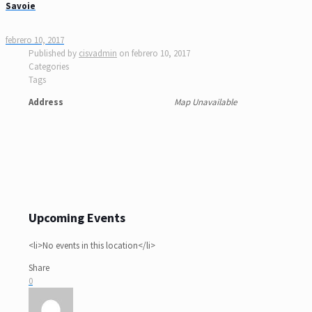
Savoie
febrero 10, 2017
Published by
cisvadmin
on
febrero 10, 2017
Categories
Tags
Address
Map Unavailable
Upcoming Events
<li>No events in this location</li>
Share
0