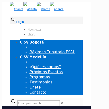
Login
Newsletter
Shop
CISV Bogotá
Régimen Tributario ESAL
CISV Medellín
¿Quiénes somos?
Próximos Eventos
Programas
Testimonios
Únete
Contacto
✕